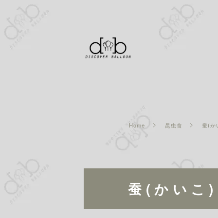
Home
昆虫食
蚕(か
蚕(かいこ)