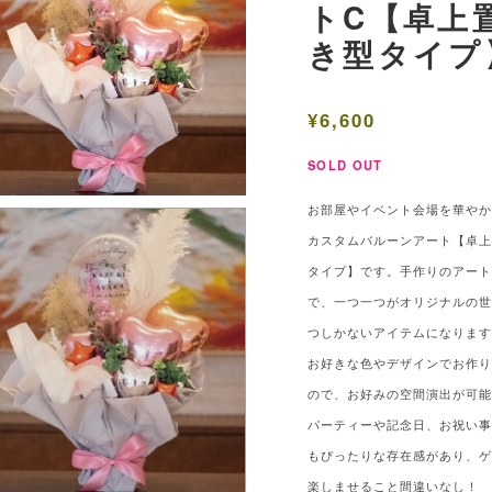
トC【卓上
き型タイプ
¥6,600
SOLD OUT
お部屋やイベント会場を華や
カスタムバルーンアート【卓
タイプ】です。手作りのアー
で、一つ一つがオリジナルの
つしかないアイテムになりま
お好きな色やデザインでお作
ので、お好みの空間演出が可
パーティーや記念日、お祝い
もぴったりな存在感があり、
楽しませること間違いなし！