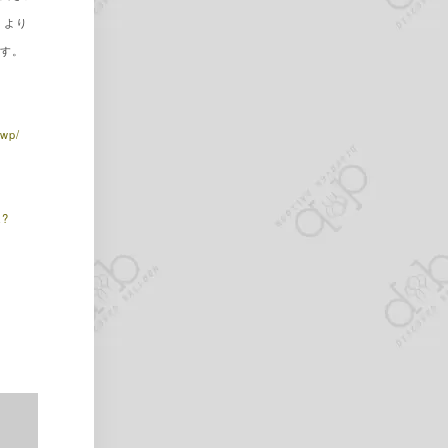
」より
です。
/wp/
z?