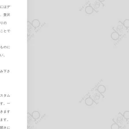
トにはデ
て、贅沢
周りの
ることで
なものに
さい。
読み下さ
カスタム
ます。一
頂きます
げます。
お聞きに