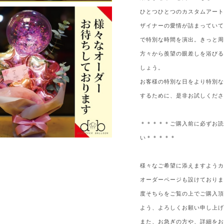
ひとつひとつのカスタムアー
ザイナーの愛情が詰まってい
で特別な時間を演出。きっと
方々から羨望の眼差しを浴び
しょう。
お客様の特別な日をより特別
するために、是非お試しくだ
＊＊＊＊＊ご購入前に必ずお
い＊＊＊＊＊
様々なご希望に添えますよう
オーダーページも設けており
度そちらをご覧の上でご購入
よう、よろしくお願い申し上
また、お急ぎの方や、詳細を