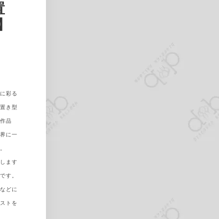
置
】
かに彩る
上置き型
ト作品
世界に一
す。
りします
能です。
事などに
ゲストを