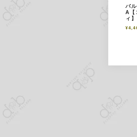
バ
A【
ィ
¥4,4