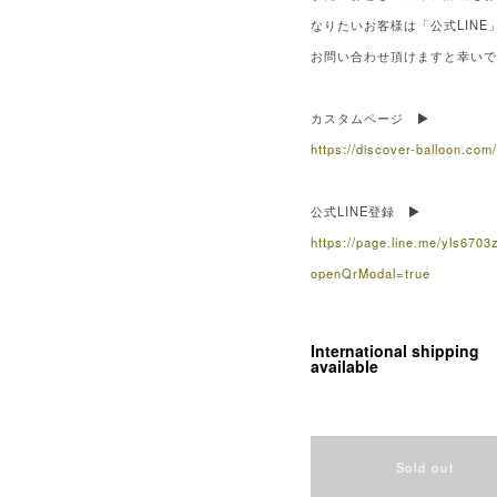
なりたいお客様は「公式LINE
お問い合わせ頂けますと幸い
カスタムページ ▶
https://discover-balloon.com
公式LINE登録 ▶
https://page.line.me/yls6703
openQrModal=true
International shipping
available
Sold out